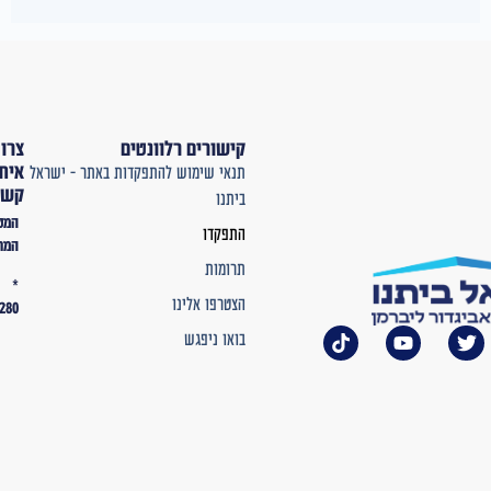
קישורים רלוונטים
צרו
איתנו
תנאי שימוש להתפקדות באתר – ישראל
קשר
ביתנו
המטה
התפקדו
המרכזי
תרומות
*
הצטרפו אלינו
2280
בואו ניפגש