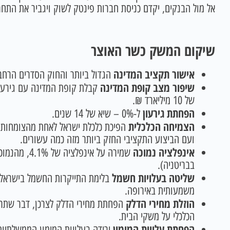
אל מול הבנקים, יקדם כניסת חברות פינטק לשוק ויגביר את התח
שיקום המשק כשר האוצר
אישור תקציב המדינה
הגדול ביותר והחוק הסדרים הרחב ביותר, שכלל 0
שיפור מצב קופת המדינה
של 10 מיליארד ₪.
הפחתת גירעון
ל-0% – שיא של 14 שנים.
הצמיחה הכלכלית
הפיכת כלכלת ישראל לאחת מהצומחות ב
ועם הביצוע התקציבי החזק ביותר מזה כמה עשורים.
אינפלציה נמוכה
בבריטניה).
שליטה בעלויות חשמל
משמעותית באירופה.
הוזלת מחירי הדלק
הפחתת מחירי הדלק לצרכן, דבר שתרם
הכלכלי על משקי הבית.
הפחתת עלויות המימון
ירידה בעלויות המימון הממשלתיות,