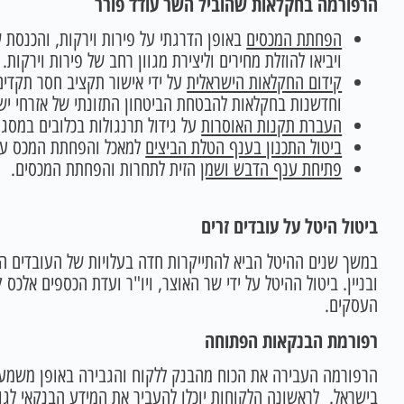
הרפורמה בחקלאות שהוביל השר עודד פורר
הפחתת המכסים
באופן הדרגתי על פירות וירקות, והכנסת 
ויביאו להוזלת מחירים וליצירת מגוון רחב של פירות וירקות.
קידום החקלאות הישראלית
וחדשנות בחקלאות להבטחת הביטחון התזונתי של אזרחי יש
העברת תקנות האוסרות
על גידול תרנגולות בכלובים במסג
ביטול התכנון בענף הטלת הביצים
למאכל והפחתת המכס על י
פתיחת ענף הדבש ושמן
הזית לתחרות והפחתת המכסים.
ביטול היטל על עובדים זרים
במשך שנים ההיטל הביא להתייקרות חדה בעלויות של העובדים ה
ובניין. ביטול ההיטל על ידי שר האוצר, ויו"ר ועדת הכספים אלכס 
העסקים.
רפורמת הבנקאות הפתוחה
הרפורמה העבירה את הכוח מהבנק ללקוח והגבירה באופן משמע
בישראל. לראשונה הלקוחות יוכלו להעביר את המידע הבנקאי לגופ