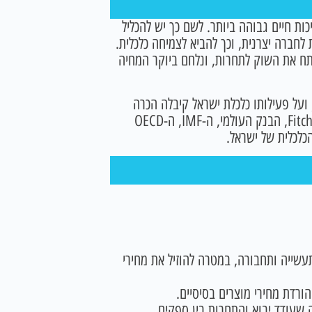
ות חיים גבוהה ביותר. לשם כך יש להכליל
לחברה יצרנית, וכך להביא לצמיחה כלכלית.
פתח את השוק לתחרות, ונלחם ביוקר המחיה
ועל פעילותו כלכלת ישראל קיבלה הכרה
נרחבת מהגופים הבינלאומיים המובילים ובהם S&P, Moody’s ו-Fitch, הבנק העולמי, ה-IMF, ה-OECD
כלכלית של ישראל.
תעשייה ותחבורה, במטרה להוזיל את מחירי
ורדת מחירי מוצרים בסיסיים.
 שעודד יבוא והתחרות בין ספקים.