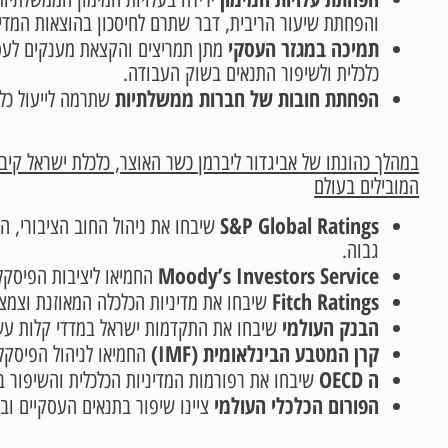
והפחתת שיעור הריבית, דבר שתרם לחיסכון בהוצאות המדי
תמיכה במגזר העסקי
מתן תמריצים והקצאת מענקים לעסק
כלכלית ולשיפור התנאים בשוק העבודה.
הפחתת חובות של חברות ממשלתיות
שתרמה לייעול כלכ
במהלך כהונתו של אביגדור ליברמן כשר האוצר, כלכלת ישראל קיב
המובילים בעולם
S&P Global Ratings
שיבחו את ניהול החוב הציבורי, ה
גבוה.
Moody’s Investors Service
החמיאו ליציבות הפיסקלי
Fitch Ratings
שיבחו את מדיניות הכלכלה המאוזנת וצמצו
הבנק העולמי
שיבחו את התקדמות ישראל במדדי קלות עשי
קרן המטבע הבינלאומית
(IMF)
החמיאו לניהול הפיסקלי
ה
OECD
שיבחו את רפורמות המדיניות הכלכלית והשיפור 
הפורום הכלכלי העולמי
ציינו שיפור בתנאים העסקיים ובי