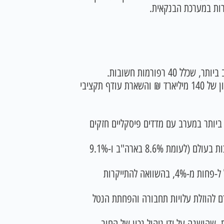
רות במערכת הבנקאית.
4 רפורמות חשובות.
קבלת קופת המדינה עם גירעון של 140 מיליארד ₪ והשארת עודף תקציבי
יותר במערב עם מדדים פיסקליים חזקים
שמירה על אינפלציה של 4.1%, מהנמוכות בעולם (לעומת 8.6% בארה"ב ו-9.1%
בלימת התייקרות החשמל בישראל ל-פחות מ-4%, בהשוואה להתייקרות
 להוזלת עלויות תחבורה והפחתת הנטל
 שהושגה על ידי ניהול נכון של החוב