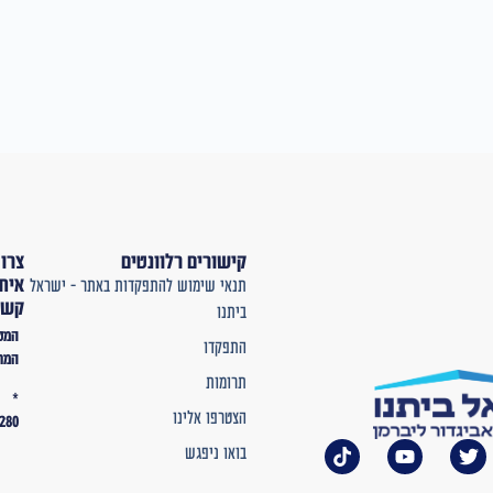
קישורים רלוונטים
צרו
איתנו
תנאי שימוש להתפקדות באתר – ישראל
קשר
ביתנו
המטה
התפקדו
המרכזי
תרומות
*
הצטרפו אלינו
2280
בואו ניפגש