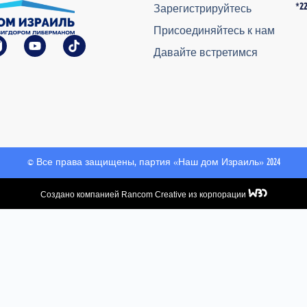
*2
Зарегистрируйтесь
Присоединяйтесь к нам
Давайте встретимся
© Все права защищены, партия «Наш дом Израиль» 2024
Создано компанией Rancom Creative из корпорации