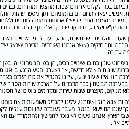
ביתם בכדי לקלוט אזרחים שפונו מהצפון ומהדרום, גברים 
 אנשים יצאו לתרום דם בהמוניהם, תוך מספר שעות החלו גי
. נשים מהמגזר החרדי בישלו ארוחות חמות ללוחמים וללוח
 בהם זק"א ועשו עבודת קודש כתף אל כתף, כל החברה נרתמ
 שעובר והלחימה שנמשכת, הגיע העת להגיד שחייבים שינוי 
ה עד כה.
טחוני טומן בחובו שינויים רבים, הן בפן הביטחוני והן בפן
רות שונות היא לא חדשה, אך לצערנו הגיע הרגע בו אנו מ
ה הזו ואלו שעוד יגיעו, עלינו להגדיל את כוח האדם בצה"ל
 במערכת הביטחון כבר מדברים על הארכת שירות הסדיר של
אימניקים, מקצרים שנות שירות ומקדימים גיוסים של מכינות
יות צבא חזק ואימתני, עלינו להגדיל משמעותית את כוחנו 
 כך שגם הם יישאו בנטל. מעבר לעובדה שזו זכות ענקית לק
שבי הארץ. אנחנו פשוט לא נוכל להמשיך ולהתמודד עם האתג
ים אלו.