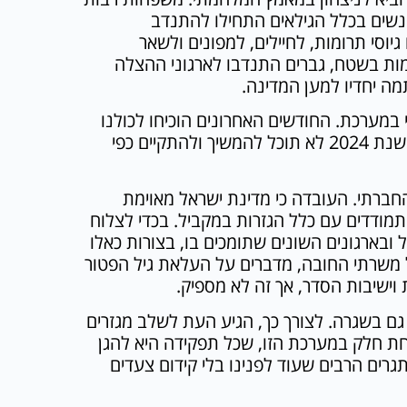
ונשים בכלל הגילאים התחילו להתנדב
וסי תרומות, לחיילים, למפונים ולשאר
מות בשטח, גברים התנדבו לארגוני ההצלה
ה יחדיו למען המדינה.
במערכת. החודשים האחרונים הוכיחו לכולנו
שאנחנו הרבה יותר חזקים כאשר אנחנו מאוחדים. מדינת ישראל של שנת 2024 לא תוכל להמשיך ולהתקיים כפי
 החברתי. העובדה כי מדינת ישראל מאוימת
תמודדים עם כלל הגזרות במקביל. בכדי לצלוח
 ובארגונים השונים שתומכים בו, בצורות כאלו
 משרתי החובה, מדברים על העלאת גיל הפטור
 וישיבות הסדר, אך זה לא מספיק.
גם בשגרה. לצורך כך, הגיע העת לשלב מגזרים
חת חלק במערכת הזו, שכל תפקידה היא להגן
רים הרבים שעוד לפנינו בלי קידום צעדים