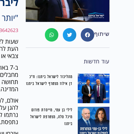
ליברמ
"יותר 
m/3642623
שיתוף
שעות לא
צבאי או 
עוד חדשות
ב-7 
מחבלים ל
מהליכוד לישראל ביתנו: ח״כ
תחושה ש
דן אילוז מצטרף לישראל ביתנו
המדינה.
אולם, למ
להגן על 
לילי בן עמי, מייסדת פורום
נרתמו ל
מיכל סלה, מצטרפת לישראל
נתפסת.
ביתנו
אזרחי י