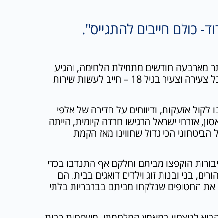
- כולם חייבים להתגייס".
תר מארבעה חודשים מתחילת הלחימה, והגיע
העת להגיד שחייבים שינוי במערכת ולהגביר את כוח האדם בצה"ל. כל צעירה וצעיר בגיל 18 – חייב לעשות שירות
 לקול אזעקות, ודיווחים על חדירה של אלפי
ון, אזרחי ישראל הרגישו חרדה קיומית, הייתה
ביטחוני הכי גדול שחווינו מאז הקמת
גיבורות הוקפצו מביתם וחלקם אף התנדבו בכדי
ם, בני ובנות זוג וילדים דואגים בבית. הם
 את החטופים שנלקחו מביתם בברבריות בלתי
הביא לניצחון במאמץ המלחמתי. משפחות רבות