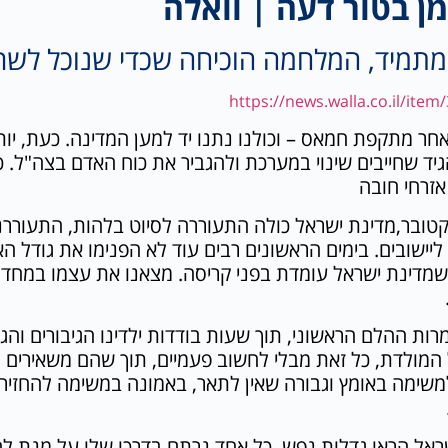
ן בטור דעה | וואלה
מתמיד, המלחמה הוכיחה שכדי שנוכל לשרוד
https://news.walla.co.il/ite
חר מתקפת חמאס – וכולנו נתנו יד למען המדינה. כעת, יו
אזרחי חובה
באוקטובר,מדינת ישראל כולה התעוררה לסיוט בלהות, התעוררנו
יישובים. בימים הראשונים רבים עוד לא הפנימו את גודל האס
מדינת ישראל עומדת בפני קריסה. מצאנו את עצמו במחדל ה
רות ההלם הראשוני, תוך שעות בודדות ילדינו הגיבורים וה
המולדת, כל זאת מבלי לחשוב פעמיים, תוך שהם משאירים הורי
משימה באומץ וגבורה שאין לתאר, באמונה במשימה להחזיר
שראל הראו גדלות נפש, כל אחד נרתם בדרכו שלו על מנת ל