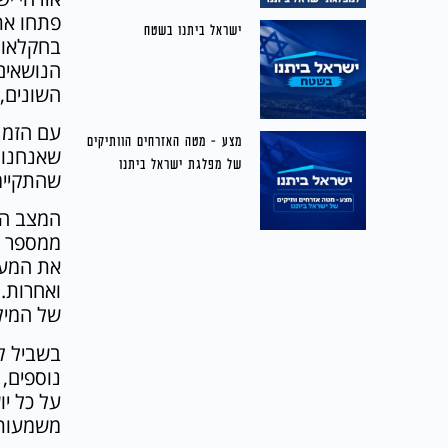
פתחו את 
ישראל ביתנו בשטח
בחקלאות,
הנושאים
השונים,
עם הזמן
מצע – מטה האזרחים הוותיקים
של מפלגת ישראל ביתנו
שהתקיימ
המצב הבי
ממספר גז
את המערכ
ואחרות.
של המילו
בשביל לה
נוספים,
על כל יו
משמעותי