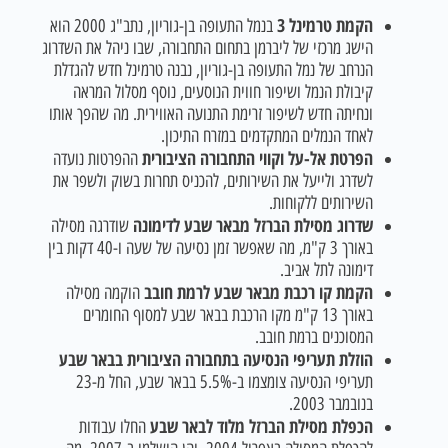
הקמת טרמינל 3
בנמל התעופה בן-גוריון, נתב"ג 2000 הוא
הישג מרכזי של ליברמן בתחום התחבורה, שבו ניהל את השדרוג
הנרחב של נמל התעופה בן-גוריון, נבנה טרמינל חדש להגדלת
קיבולת הנמל ושיפור חווית הנוסעים, נוסף מסלול המראה
ונחיתה חדש לשיפור זרימת התנועה האווירית. מה שהפך אותו
לאחד הנמלים המתקדמים במזרח התיכון.
הפרטת אל-על וקווי התחבורה הציבורית
ההפרטות נועדה
לשדרג ולייעל את השירותים, להכניס תחרות בשוק ולשפר את
השירותים ללקוחות.
שדרוג מסילת הברזל מבאר שבע לדימונה
שודרגה מסילה
באורך 3 ק"מ, מה שאפשר זמן נסיעה של שעה ו-40 דקות בין
דימונה לתל אביב.
הקמת קו רכבת מבאר שבע לרמת חובב
הוקמה מסילה
באורך 13 ק"מ מקו הרכבת בבאר שבע למסוף החומרים
המסוכנים ברמת חובב.
הוזלת תעריפי הנסיעה בתחבורה הציבורית בבאר שבע
תעריפי הנסיעה צומצמו ב-5.5% בבאר שבע, החל מ-23
בנובמבר 2003.
הכפלת מסילת הברזל מלוד לבאר שבע
החלו עבודות