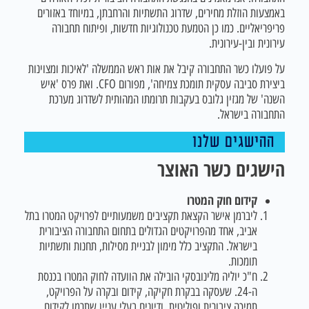
באמצעות הוזלת מחירים, שדרוג התשתיות והרחבתן, במיוחד באזורים
פריפריאליים. כמו כן הטמעת טכנולוגיות חדשות, ופיתוח תחבורה
עירונית ובין-עירונית.
על פועלו כשר התחבורה קיבל את אות ראש הממשלה 'לאיכות ומצוינות
ביצירת סביבה עסקית תומכת צמיחה', מפורום CFO. ואת פרס 'איש
השנה' של מגזין גלובס בעקבות תרומתו המהותית לשדרוג מערכת
התחבורה בישראל.
ההישגים שלנו
הישגים כשר האוצר
קידום חוק המטרו
ליברמן אישר הקצאת תקציבים משמעותיים לפרויקט המטרו בתל
אביב, אחד מהפרויקטים הגדולים בתחום התחבורה הציבורית
בישראל. התקציב כלל מימון לבניית מסילות, תחנות ותשתיות
תומכות.
ח"כ יוליה מלינובסקי הובילה את הוועדה לחוק המטרו בכנסת
ה-24. שעסקה בבקרת חקיקה, קידום ובקרה על הפרויקט,
תמיכה ציבורית ופוליטית, ודיונים בעלי עניין שתרמו לקידום