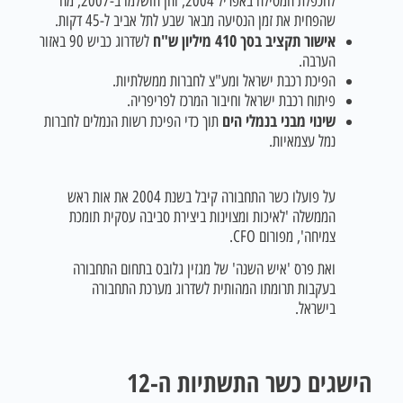
להכפלת המסילה באפריל 2004, והן הושלמו ב-2007, מה
שהפחית את זמן הנסיעה מבאר שבע לתל אביב ל-45 דקות.
אישור תקציב בסך 410 מיליון ש"ח
לשדרוג כביש 90 באזור
הערבה.
הפיכת רכבת ישראל ומע"צ לחברות ממשלתיות.
פיתוח רכבת ישראל וחיבור המרכז לפריפריה.
שינוי מבני בנמלי הים
תוך כדי הפיכת רשות הנמלים לחברות
נמל עצמאיות.
על פועלו כשר התחבורה קיבל בשנת 2004 את אות ראש
הממשלה 'לאיכות ומצוינות ביצירת סביבה עסקית תומכת
צמיחה', מפורום CFO.
ואת פרס 'איש השנה' של מגזין גלובס בתחום התחבורה
בעקבות תרומתו המהותית לשדרוג מערכת התחבורה
בישראל.
הישגים כשר התשתיות ה-12