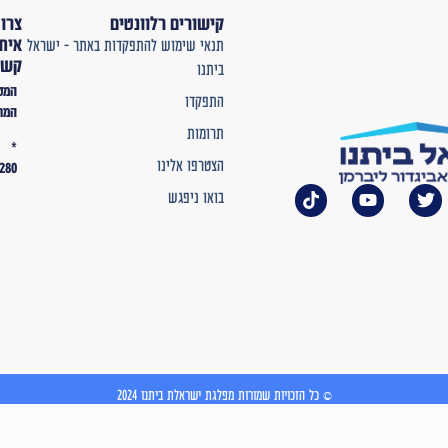
קישורים רלוונטים
צרו
איתנו
תנאי שימוש להתפקדות באתר – ישראל
קשר
ביתנו
המטה
התפקדו
המרכזי
תרומות
*
הצטרפו אלינו
2280
בואו ניפגש
© כל הזכויות שמורות מפלגת ישראלת ביתנו 2024
נבנה ע"י רנקום קריאייטיב מקבוצת