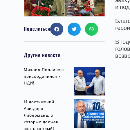
эваку
и под
Благо
Поделиться
герои
В го
голов
Другие новости
возв
Михаил Пелливерт
присоединился к
НДИ!
10 достижений
Авигдора
Либермана, о
которых должен
знать каждый!