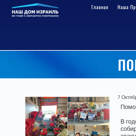
Главная
Наша Пр
ПО
7 Октяб
Помо
В го
соби