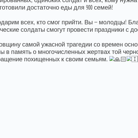
ированных, одиноких солдат и всех, кому нужна 
готовили достаточно еды для 900 семей!
дарим всех, кто смог прийти. Вы — молодцы! Б
ческие солдаты смогут провести праздники с д
довщину самой ужасной трагедии со времен осн
ы в память о многочисленных жертвах той черн
ращение похищенных к своим семьям.