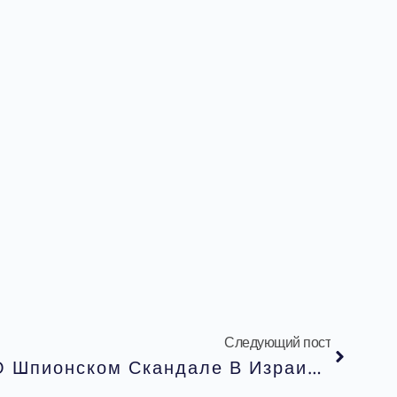
Следующий пост
Авигдор Либерман О Шпионском Скандале В Израиле