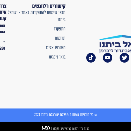
קישורים רלוונטים
צרו
איתנו
תנאי שימוש להתפקדות באתר – ישראל
קשר
ביתנו
המטה
התפקדו
המרכזי
תרומות
*
הצטרפו אלינו
2280
בואו ניפגש
© כל הזכויות שמורות מפלגת ישראלת ביתנו 2024
נבנה ע"י רנקום קריאייטיב מקבוצת