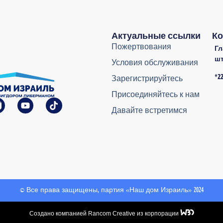
Актуальные ссылки
Ко
Пожертвования
Г
ш
Условия обслуживания
*2
Зарегистрируйтесь
Присоединяйтесь к нам
Давайте встретимся
© Все права защищены, партия «Наш дом Израиль» 2024
Создано компанией Rancom Creative из корпорации