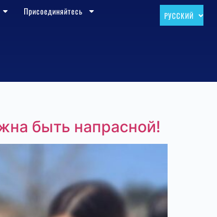
Присоединяйтесь
РУССКИЙ
עברית
лжна быть напрасной!