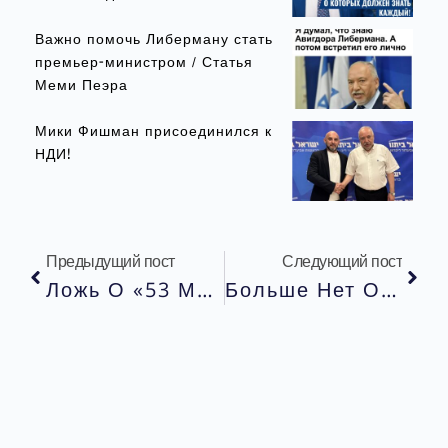
Важно помочь Либерману стать
премьер-министром / Статья
Меми Пеэра
Мики Фишман присоединился к
НДИ!
Предыдущий пост
Следующий пост
Ложь О «53 Миллиардах Шекелей Мансуру Аббасу».
Больше Нет Отговорок: Все Должны Служить В Армии.