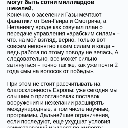
могут быть сотни миллиардов
шекелей.
Конечно, о заселении Газы мечтают
фанатики от Бен-Гвира и Смотрича, а
Нетаниягу вроде как озвучил план о
передаче управления «арабским силам» –
что, на мой взгляд, верно. Только вот
совсем непонятно каким силам и когда –
ведь работа по этому поводу не велась. А
следовательно, все может сильно
затянуться – точно так же, как уже почти 2
года «мы на волосок от победы».
При этом не стоит рассчитывать на
благосклонность Европы: уже сегодня мы
слышим о приостановках поставок
вооружения и нежелании расширять
международные, в том числе научные,
программы. Дальнейшие ограничения,
если последуют, еще ухудшат условия
заимствований и ударят по импорту-