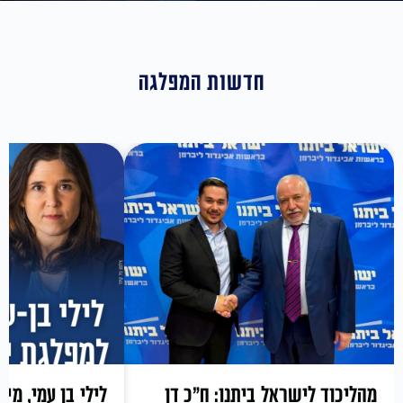
חדשות המפלגה
מהליכוד לישראל ביתנו: ח״כ דן
לילי בן עמי, מייס