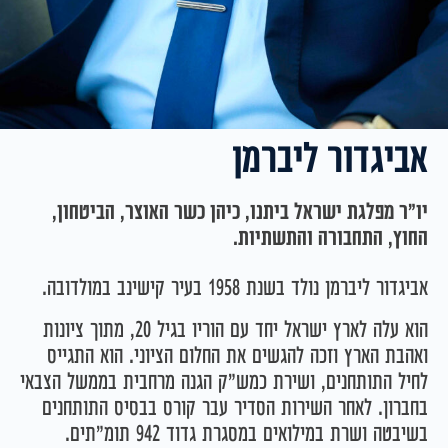
אביגדור ליברמן
יו"ר מפלגת ישראל ביתנו, כיהן כשר האוצר, הביטחון,
החוץ, התחבורה והתשתיות.
אביגדור ליברמן נולד בשנת 1958 בעיר קישינב במולדובה.
הוא עלה לארץ ישראל יחד עם הוריו בגיל 20, מתוך ציונות
ואהבת הארץ וזכה להגשים את החלום הציוני. הוא התגייס
לחיל התותחנים, ושירת כמש"ק הגנה מרחבית בממשל הצבאי
בחברון. לאחר השירות הסדיר עבר קורס בבסיס התותחנים
בשיבטה ושרת במילואים במסגרת גדוד 942 תומ"תים.