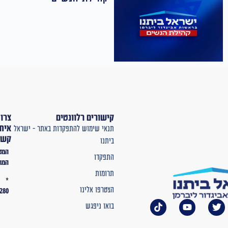
קישורים רלוונטים
צרו
איתנו
תנאי שימוש להתפקדות באתר – ישראל
קשר
ביתנו
המטה
התפקדו
המרכזי
תרומות
*
הצטרפו אלינו
2280
בואו ניפגש